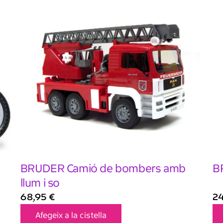
BRUDER Camió de bombers amb
B
llum i so
68,95
€
2
Afegeix a la cistella