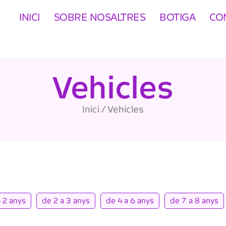
INICI
SOBRE NOSALTRES
BOTIGA
CO
Vehicles
Inici
/ Vehicles
a 2 anys
de 2 a 3 anys
de 4 a 6 anys
de 7 a 8 anys