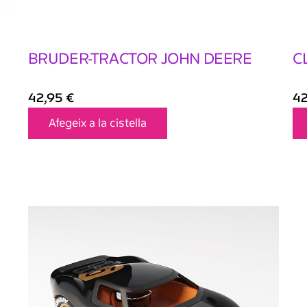
BRUDER-TRACTOR JOHN DEERE
C
42,95
€
4
Afegeix a la cistella