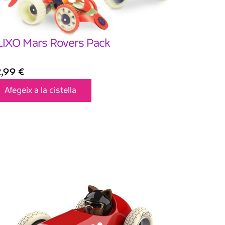
LIXO Mars Rovers Pack
2,99
€
Afegeix a la cistella