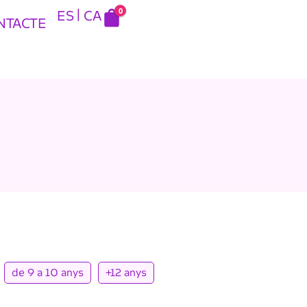
0
ES
CA
NTACTE
de 9 a 10 anys
+12 anys