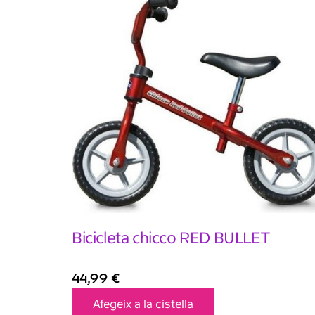
Bicicleta chicco RED BULLET
44,99
€
Afegeix a la cistella