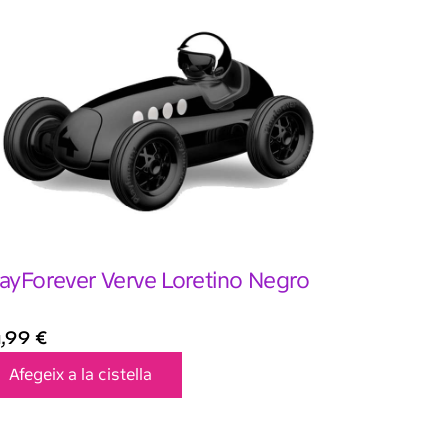
ayForever Verve Loretino Negro
4,99
€
Afegeix a la cistella