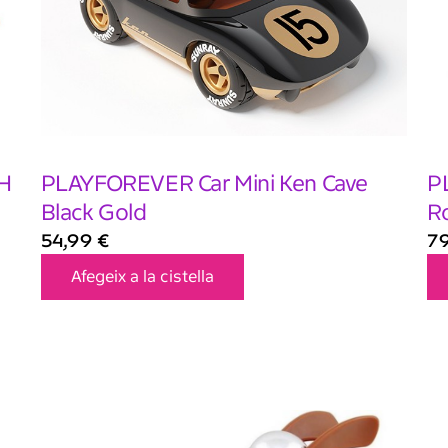
H
PLAYFOREVER Car Mini Ken Cave
P
Black Gold
R
54,99
€
7
Afegeix a la cistella