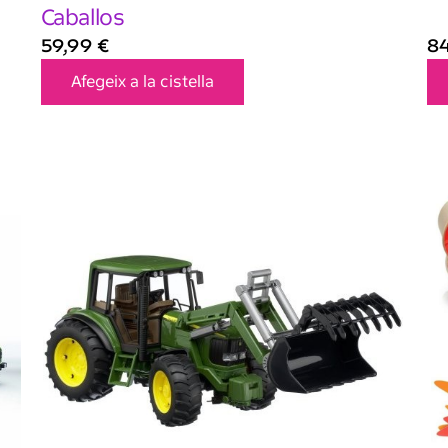
Caballos
59,99
€
8
Afegeix a la cistella