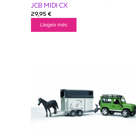
JCB MIDI CX
29,95
€
Llegeix més