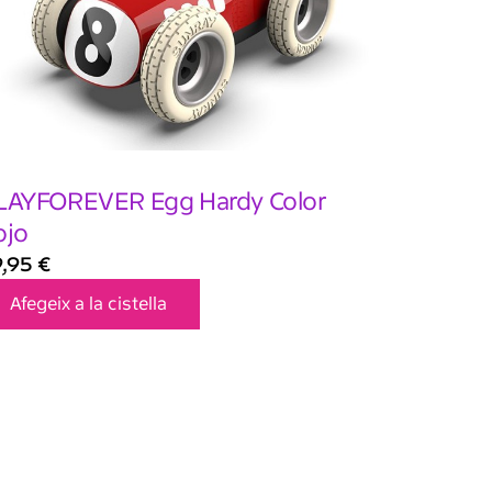
LAYFOREVER Egg Hardy Color
ojo
9,95
€
Afegeix a la cistella