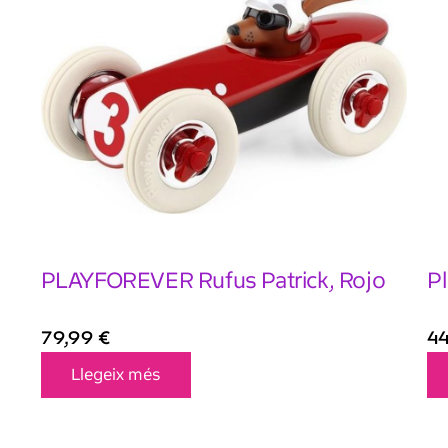
PLAYFOREVER Rufus Patrick, Rojo
Pl
79,99
€
4
Llegeix més