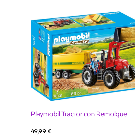
Playmobil Tractor con Remolque
49,99
€