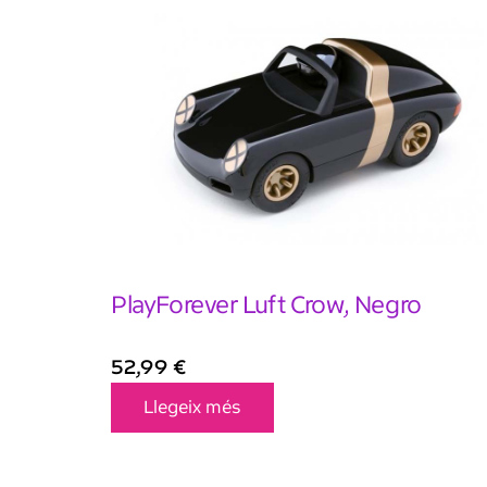
PlayForever Luft Crow, Negro
52,99
€
Llegeix més