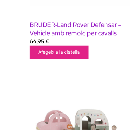
BRUDER-Land Rover Defensar –
Vehicle amb remolc per cavalls
64,95
€
Afegeix a la cistella