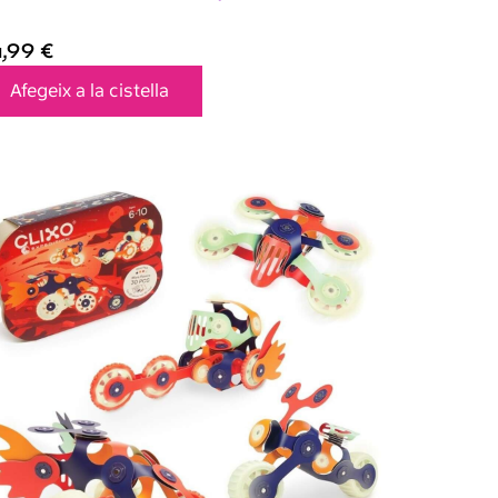
4,99
€
Afegeix a la cistella