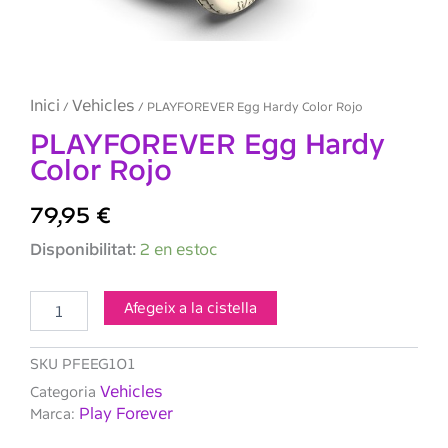
Inici
Vehicles
/
/ PLAYFOREVER Egg Hardy Color Rojo
PLAYFOREVER Egg Hardy
Color Rojo
79,95
€
quantitat
Disponibilitat:
2 en estoc
de
PLAYFOREVER
Egg
Afegeix a la cistella
Hardy
Color
SKU
PFEEG101
Rojo
Vehicles
Categoria
Play Forever
Marca: