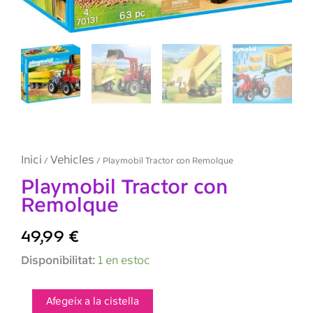
Inici
Vehicles
/
/ Playmobil Tractor con Remolque
Playmobil Tractor con
Remolque
49,99
€
quantitat
Disponibilitat:
1 en estoc
de
Playmobil
Tractor
Afegeix a la cistella