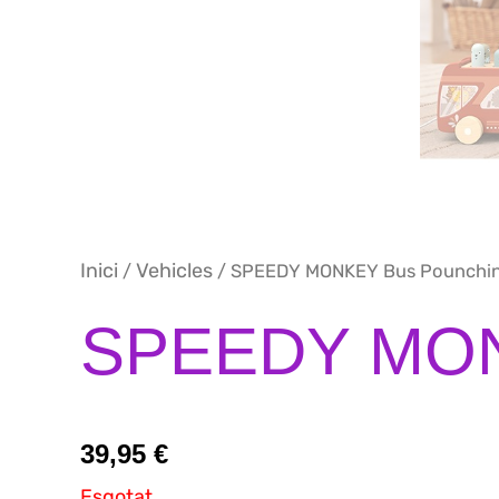
Inici
Vehicles
/
/ SPEEDY MONKEY Bus Pounchi
SPEEDY MON
39,95
€
Esgotat