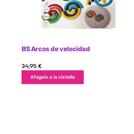
BS Arcos de velocidad
34,95
€
Afegeix a la cistella