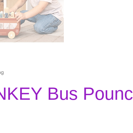
ng
KEY Bus Pounc