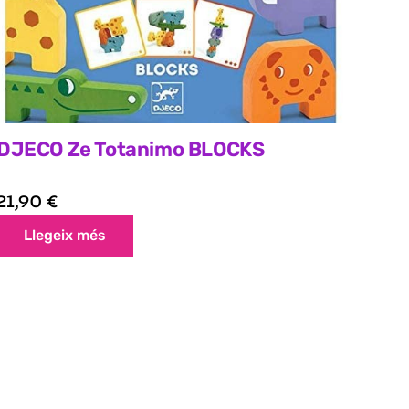
DJECO Ze Totanimo BLOCKS
21,90
€
Llegeix més