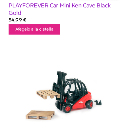
PLAYFOREVER Car Mini Ken Cave Black
Gold
54,99
€
Afegeix a la cistella