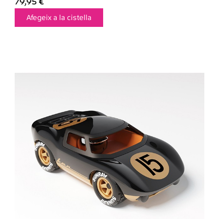
79,95
€
Afegeix a la cistella