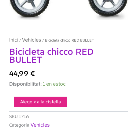
Inici
Vehicles
/
/ Bicicleta chicco RED BULLET
Bicicleta chicco RED
BULLET
44,99
€
quantitat
Disponibilitat:
1 en estoc
de
Bicicleta
chicco
Afegeix a la cistella
RED
BULLET
SKU
1716
Vehicles
Categoria