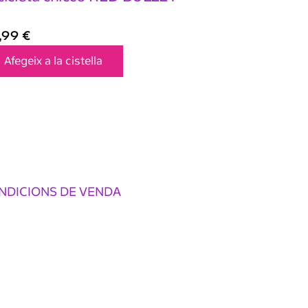
,99
€
Afegeix a la cistella
NDICIONS DE VENDA