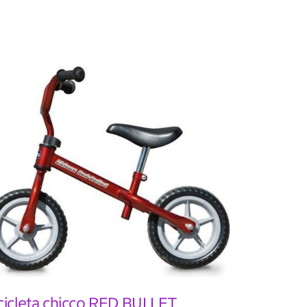
cicleta chicco RED BULLET