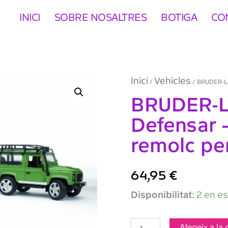
INICI
SOBRE NOSALTRES
BOTIGA
CO
Inici
Vehicles
/
/ BRUDER-La
BRUDER-L
Defensar 
remolc per
64,95
€
quantitat
Disponibilitat:
2 en e
de
BRUDER-
Land
Afegeix a la 