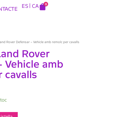
0
ES
CA
NTACTE
nd Rover Defensar – Vehicle amb remolc per cavalls
and Rover
– Vehicle amb
 cavalls
stoc
cistella