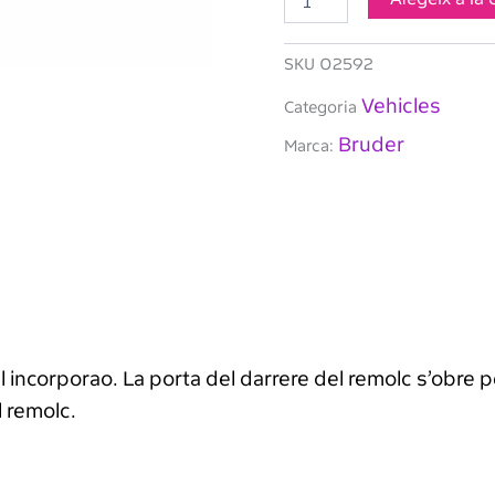
Rover
Defensar
-
SKU
02592
Vehicle
amb
Vehicles
Categoria
remolc
Bruder
per
Marca:
cavalls
incorporao. La porta del darrere del remolc s’obre pe
l remolc.