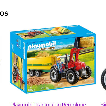
dos
Playmobil Tractor con Remolque
Bi