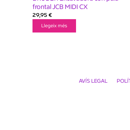
frontal JCB MIDI CX
29,95
€
Llegeix més
AVÍS LEGAL
POLÍ