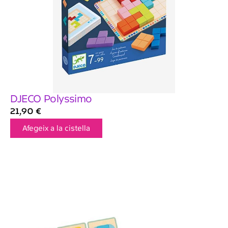
DJECO Polyssimo
21,90
€
Afegeix a la cistella