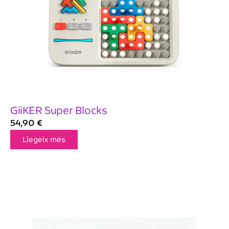
GiiKER Super Blocks
54,90
€
Llegeix més