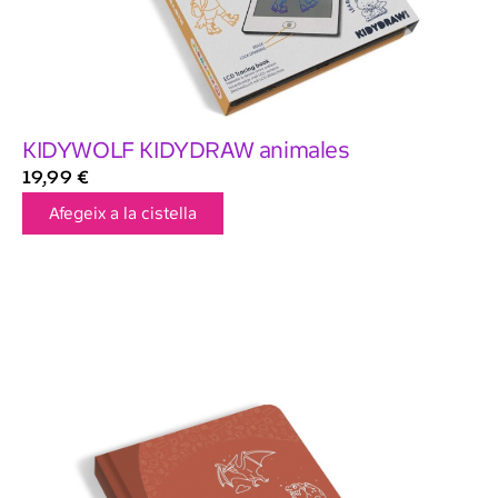
KIDYWOLF KIDYDRAW animales
19,99
€
Afegeix a la cistella