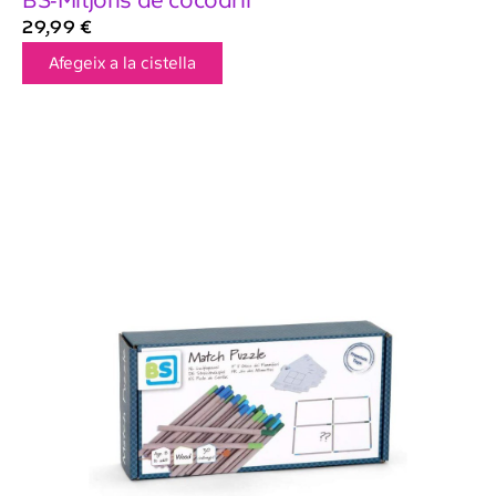
BS-Mitjons de cocodril
29,99
€
Afegeix a la cistella