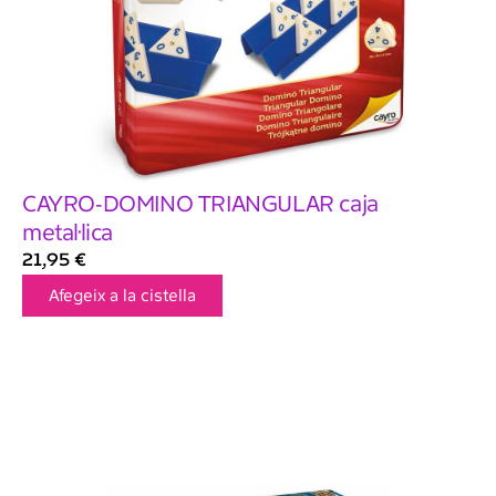
CAYRO-DOMINO TRIANGULAR caja
metal·lica
21,95
€
Afegeix a la cistella