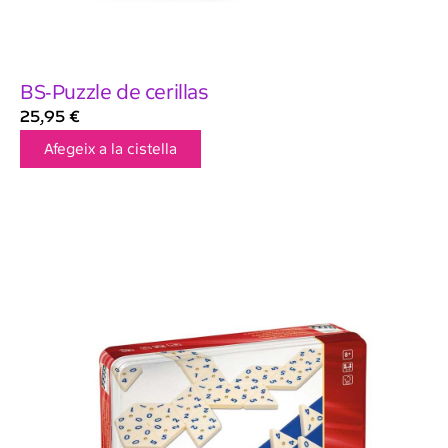
BS-Puzzle de cerillas
25,95
€
Afegeix a la cistella