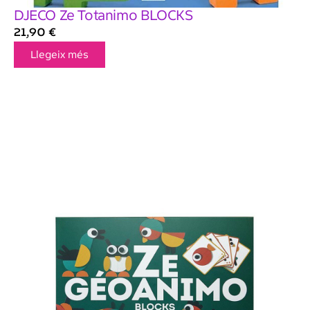
DJECO Ze Totanimo BLOCKS
21,90
€
Llegeix més