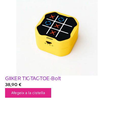
GIIKER TIC-TAC-TOE-Bolt
38,90
€
Afegeix a la cistella