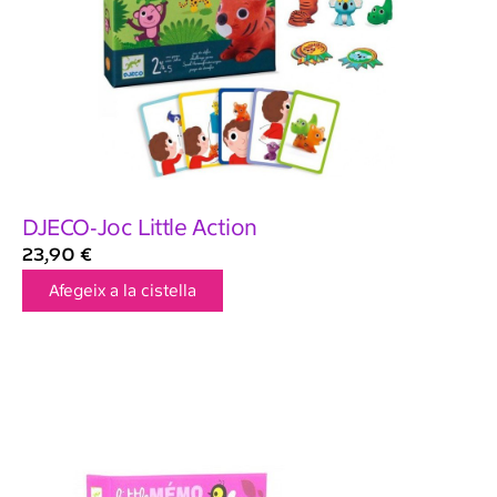
DJECO-Joc Little Action
23,90
€
Afegeix a la cistella