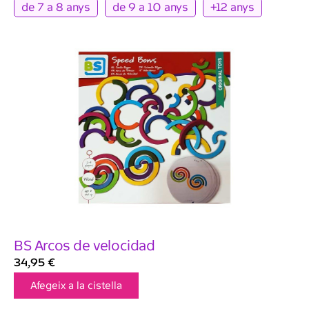
de 7 a 8 anys
de 9 a 10 anys
+12 anys
BS Arcos de velocidad
34,95
€
Afegeix a la cistella