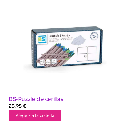
BS-Puzzle de cerillas
25,95
€
Afegeix a la cistella