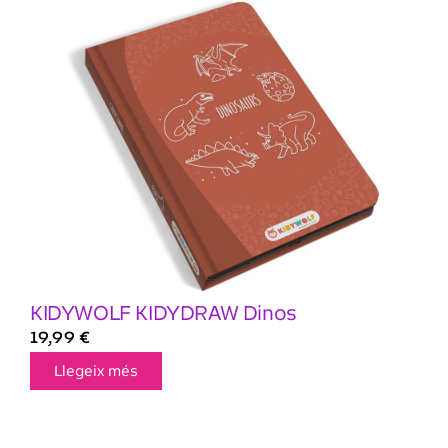
KIDYWOLF KIDYDRAW Dinos
19,99
€
Llegeix més