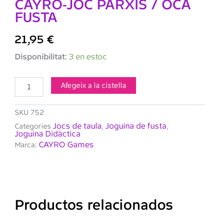
CAYRO-JOC PARXIS / OCA
FUSTA
21,95
€
quantitat
Disponibilitat:
3 en estoc
de
CAYRO-
JOC
Afegeix a la cistella
PARXIS
/
SKU
752
OCA
FUSTA
Jocs de taula
Joguina de fusta
Categories
,
,
Joguina Didàctica
CAYRO Games
Marca:
Productos relacionados