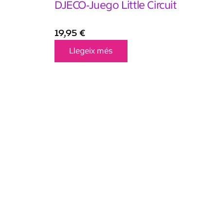
DJECO-Juego Little Circuit
19,95
€
Llegeix més