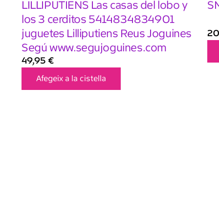
LILLIPUTIENS Las casas del lobo y
SM
los 3 cerditos 5414834834901
juguetes Lilliputiens Reus Joguines
20
Segú www.segujoguines.com
49,95
€
Afegeix a la cistella