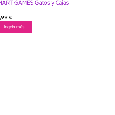
ART GAMES Gatos y Cajas
,99
€
Llegeix més