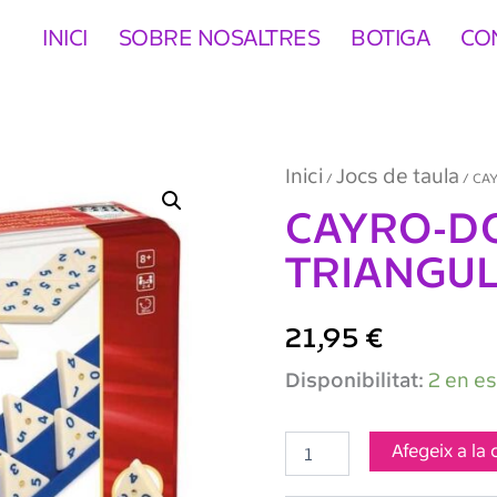
INICI
SOBRE NOSALTRES
BOTIGA
CO
Inici
Jocs de taula
/
/ CAY
CAYRO-D
TRIANGULA
21,95
€
quantitat
Disponibilitat:
2 en e
de
CAYRO-
DOMINO
Afegeix a la 
TRIANGULAR
caja