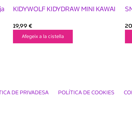
ja
KIDYWOLF KIDYDRAW MINI KAWAI
SM
19,99
€
20
Afegeix a la cistella
TICA DE PRIVADESA
POLÍTICA DE COOKIES
CO