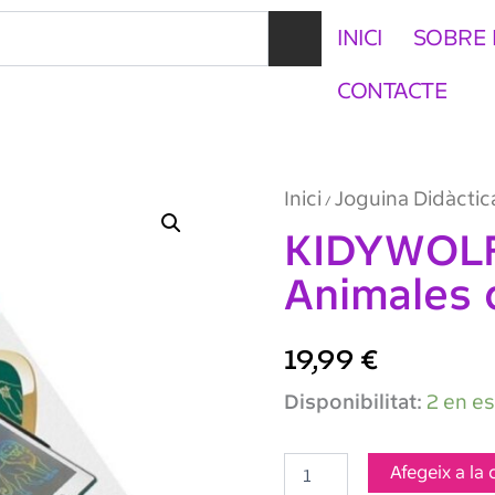
INICI
SOBRE 
CONTACTE
Inici
Joguina Didàctic
/
KIDYWOLF
Animales 
19,99
€
quantitat
Disponibilitat:
2 en e
de
KIDYWOLF
KIDYDRAW-
Afegeix a la 
Mini