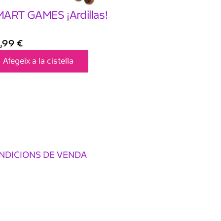
ART GAMES ¡Ardillas!
,99
€
Afegeix a la cistella
NDICIONS DE VENDA