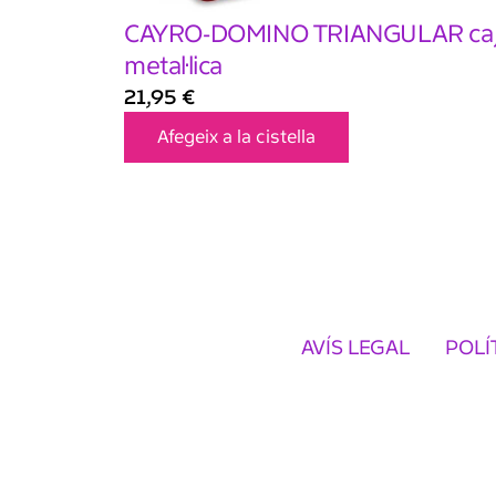
CAYRO-DOMINO TRIANGULAR ca
metal·lica
21,95
€
Afegeix a la cistella
AVÍS LEGAL
POLÍ