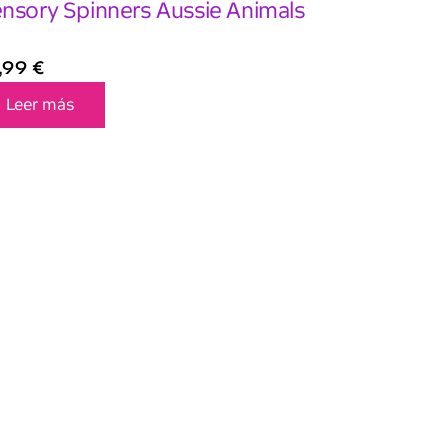
nsory Spinners Aussie Animals
,99
€
Leer más