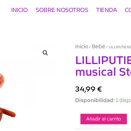
INICIO
SOBRE NOSOTROS
TIENDA
C
Inicio
Bebé
/
/ LILLIPUTIENS 
LILLIPUTI
musical Ste
34,99
€
LILLIPUTIENS
Disponibilidad:
1 disp
Peluche
musical
Stella
Añadir al carrito
la
cervatilla