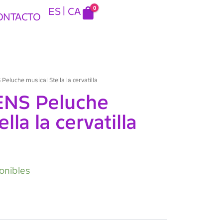
0
ES
CA
ONTACTO
Peluche musical Stella la cervatilla
ENS Peluche
lla la cervatilla
onibles