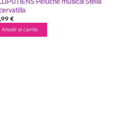
LLIPUTIENS Peluche musical Stella
 cervatilla
,99
€
Añadir al carrito