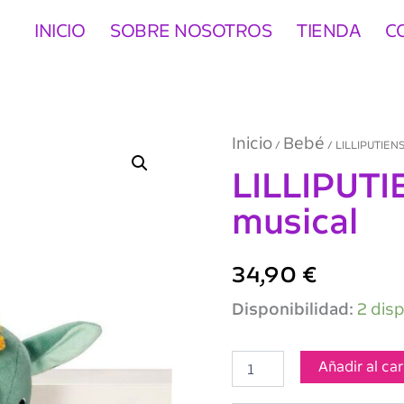
INICIO
SOBRE NOSOTROS
TIENDA
C
Inicio
Bebé
/
/ LILLIPUTIENS
LILLIPUTI
musical
34,90
€
LILLIPUTIENS
Disponibilidad:
2 dis
Joe
Peluche
musical
Añadir al car
cantidad