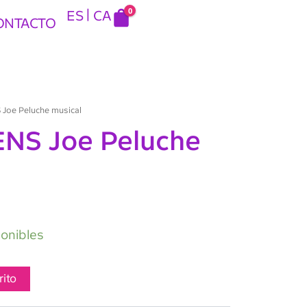
0
ES
CA
ONTACTO
 Joe Peluche musical
ENS Joe Peluche
ponibles
rito