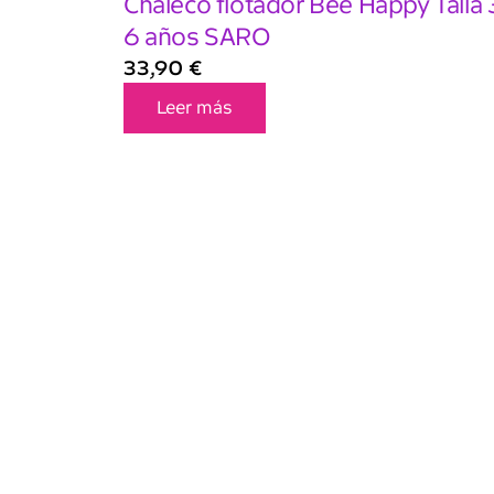
Chaleco flotador Bee Happy Talla 
6 años SARO
33,90
€
Leer más