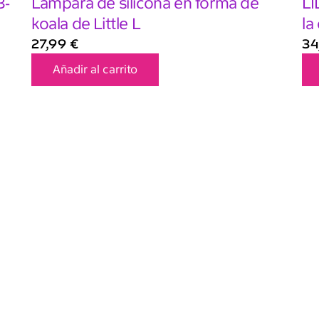
3-
Lampara de silicona en forma de
LI
koala de Little L
la
27,99
€
34
Añadir al carrito