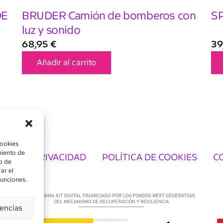
DE
BRUDER Camión de bomberos con
S
luz y sonido
68,95
€
39
Añadir al carrito
cookies
miento de
TICA DE PRIVACIDAD
POLÍTICA DE COOKIES
C
o de
ar el
funciones.
rencias