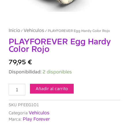
Inicio
Vehículos
/
/ PLAYFOREVER Egg Hardy Color Rojo
PLAYFOREVER Egg Hardy
Color Rojo
79,95
€
PLAYFOREVER
Disponibilidad:
2 disponibles
Egg
Hardy
Color
Añadir al carrito
Rojo
cantidad
SKU
PFEEG101
Vehículos
Categoría
Play Forever
Marca: