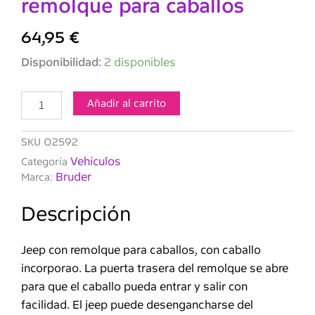
remolque para caballos
64,95
€
BRUDER-
Disponibilidad:
2 disponibles
Land
Rover
Defender
Añadir al carrito
-
Vehículo
SKU
02592
con
remolque
Vehículos
Categoría
para
Bruder
Marca:
caballos
cantidad
Descripción
Jeep con remolque para caballos, con caballo
incorporao. La puerta trasera del remolque se abre
para que el caballo pueda entrar y salir con
facilidad. El jeep puede desengancharse del