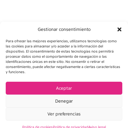
Gestionar consentimiento
Para ofrecer las mejores experiencias, utilizamos tecnologías como
las cookies para almacenar y/o acceder a la información del
dispositivo. El consentimiento de estas tecnologías nos permitirá
procesar datos como el comportamiento de navegación o las
identificaciones únicas en este sitio. No consentir o retirar el
consentimiento, puede afectar negativamente a ciertas características
AVISO LEGAL
y funciones.
POLÍTICA DE PRIVACIDAD
Aceptar
POLÍTICA DE COOKIES
Denegar
CONDICIONES DE VENTA
Ver preferencias
Política de cookies
Política de privacidad
Aviso legal