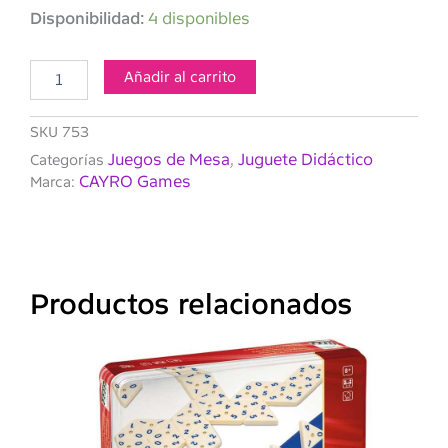
CAYRO-
Disponibilidad:
4 disponibles
JUEGO
RUMMI
CLASSIC
Añadir al carrito
caja
Metal
SKU
753
cantidad
Juegos de Mesa
Juguete Didáctico
Categorías
,
CAYRO Games
Marca:
Productos relacionados