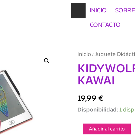
INICIO
SOBRE
CONTACTO
Inicio
Juguete Didáct
/
KIDYWOLF
KAWAI
19,99
€
KIDYWOLF
Disponibilidad:
1 disp
KIDYDRAW
MINI
KAWAI
Añadir al carrito
cantidad