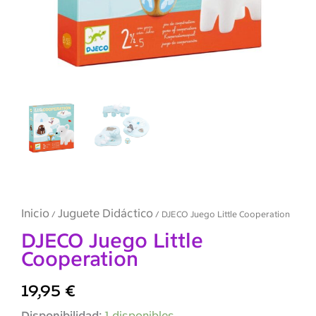
Inicio
Juguete Didáctico
/
/ DJECO Juego Little Cooperation
DJECO Juego Little
Cooperation
19,95
€
DJECO
Disponibilidad:
1 disponibles