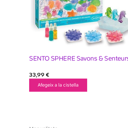
SENTO SPHERE Savons & Senteur
33,99
€
Afegeix a la cistella