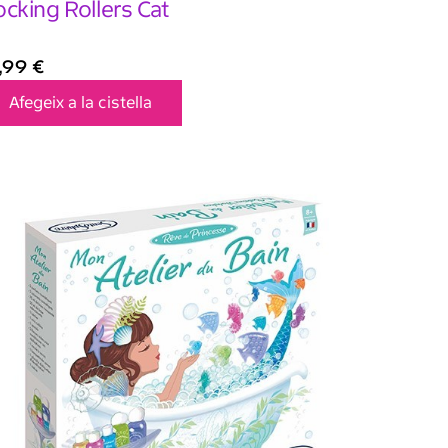
cking Rollers Cat
4,99
€
Afegeix a la cistella