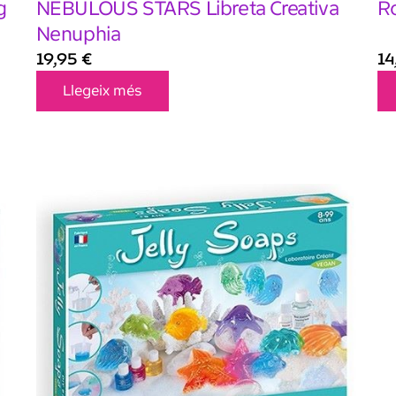
g
NEBULOUS STARS Libreta Creativa
Ro
Nenuphia
19,95
€
1
Llegeix més