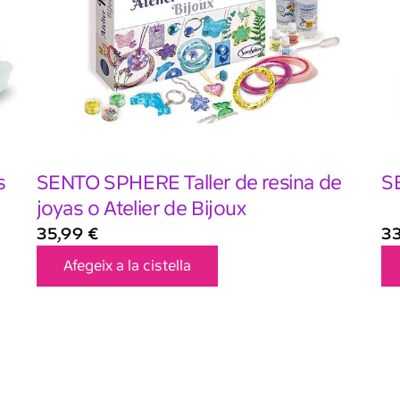
s
SENTO SPHERE Taller de resina de
S
joyas o Atelier de Bijoux
35,99
€
3
Afegeix a la cistella