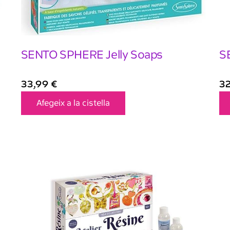
SENTO SPHERE Jelly Soaps
S
33,99
€
3
Afegeix a la cistella