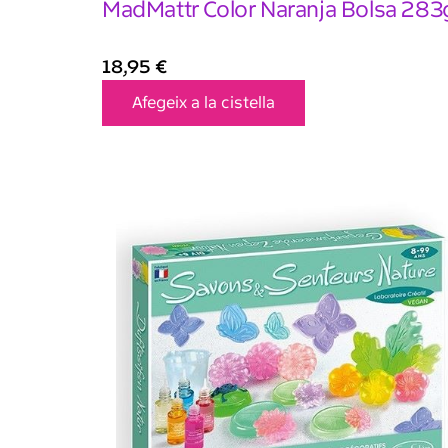
MadMattr Color Naranja Bolsa 283
18,95
€
Afegeix a la cistella