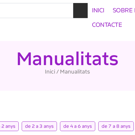
INICI
SOBRE 
CONTACTE
Manualitats
Inici
/ Manualitats
a 2 anys
de 2 a 3 anys
de 4 a 6 anys
de 7 a 8 anys