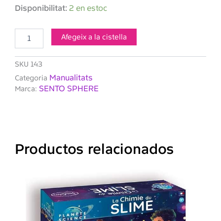
quantitat
Disponibilitat:
2 en estoc
de
SENTO
SPHERE
Afegeix a la cistella
Mi
taller
SKU
143
de
baño
Manualitats
Categoria
SENTO SPHERE
Marca:
Productos relacionados