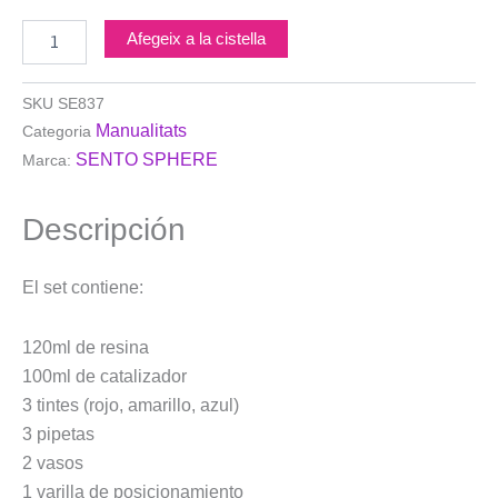
SENTO
SPHERE
Afegeix a la cistella
Taller
de
resina
SKU
SE837
de
Manualitats
Categoria
joyas
SENTO SPHERE
Marca:
o
Atelier
de
Descripción
Bijoux
El set contiene:
120ml de resina
100ml de catalizador
3 tintes (rojo, amarillo, azul)
3 pipetas
2 vasos
1 varilla de posicionamiento