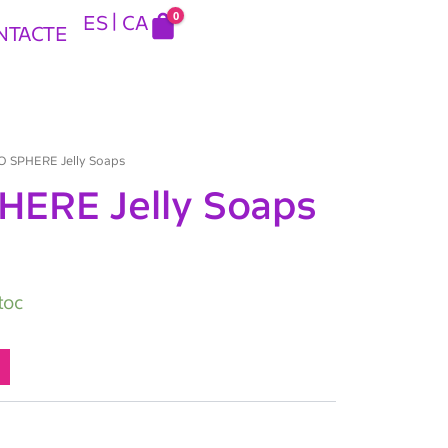
0
ES
CA
NTACTE
O SPHERE Jelly Soaps
ERE Jelly Soaps
toc