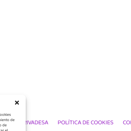
cookies
miento de
TICA DE PRIVADESA
POLÍTICA DE COOKIES
CO
o de
ar el