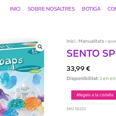
INICI
SOBRE NOSALTRES
BOTIGA
CO
Inici
Manualitats
/
/ SENT
SENTO SPH
33,99
€
quantitat
Disponibilitat:
1 en es
de
SENTO
SPHERE
Afegeix a la cistella
Jelly
Soaps
SKU
SE221