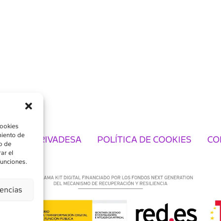
cookies
miento de
TICA DE PRIVADESA
POLÍTICA DE COOKIES
CO
o de
ar el
funciones.
rencias