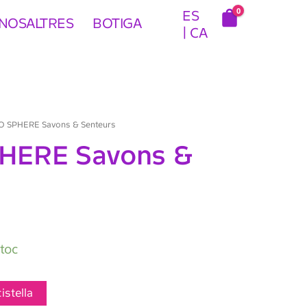
0
ES
NOSALTRES
BOTIGA
CA
O SPHERE Savons & Senteurs
HERE Savons &
stoc
cistella