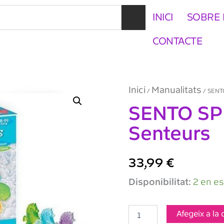
INICI
SOBRE 
CONTACTE
Inici
Manualitats
/
/ SENT
SENTO SP
Senteurs
33,99
€
quantitat
Disponibilitat:
2 en e
de
SENTO
SPHERE
Afegeix a la 
Savons