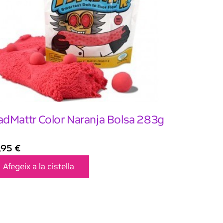
dMattr Color Naranja Bolsa 283g
,95
€
Afegeix a la cistella