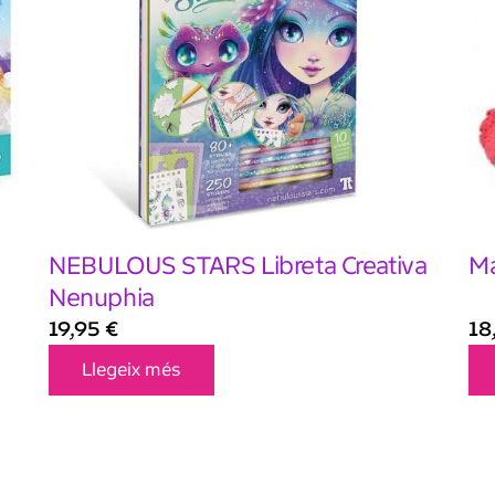
NEBULOUS STARS Libreta Creativa
Ma
Nenuphia
19,95
€
18
Llegeix més