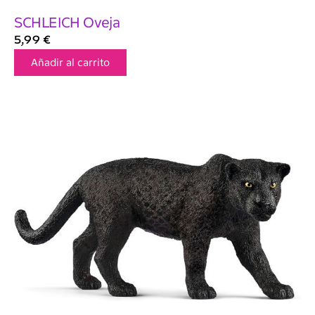
SCHLEICH Oveja
5,99
€
Añadir al carrito