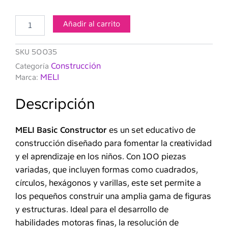
Basic
Constructor
200
Añadir al carrito
piezas
cantidad
SKU
50035
Construcción
Categoría
MELI
Marca:
Descripción
MELI Basic Constructor
es un set educativo de
construcción diseñado para fomentar la creatividad
y el aprendizaje en los niños. Con 100 piezas
variadas, que incluyen formas como cuadrados,
círculos, hexágonos y varillas, este set permite a
los pequeños construir una amplia gama de figuras
y estructuras. Ideal para el desarrollo de
habilidades motoras finas, la resolución de