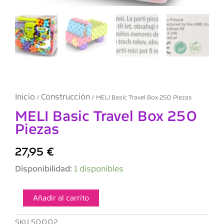
Inicio
Construcción
/
/ MELI Basic Travel Box 250 Piezas
MELI Basic Travel Box 250
Piezas
27,95
€
MELI
Disponibilidad:
1 disponibles
Basic
Travel
Box
Añadir al carrito
250
Piezas
SKU
50002