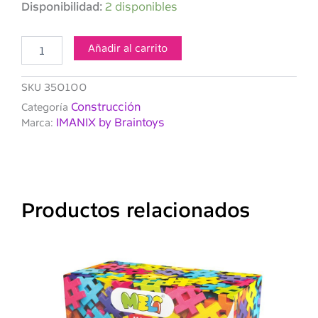
IMANIX
Disponibilidad:
2 disponibles
100
Piezas
cantidad
Añadir al carrito
SKU
350100
Construcción
Categoría
IMANIX by Braintoys
Marca:
Productos relacionados