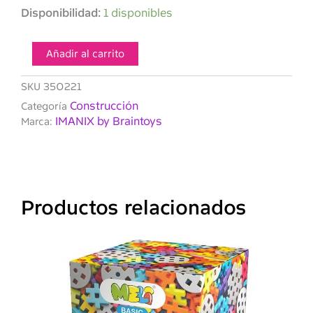
IMANIX
Disponibilidad:
1 disponibles
Ventanas,
Marcos
y
Añadir al carrito
puertas
40
SKU
350221
piezas
Construcción
Categoría
cantidad
IMANIX by Braintoys
Marca:
Productos relacionados