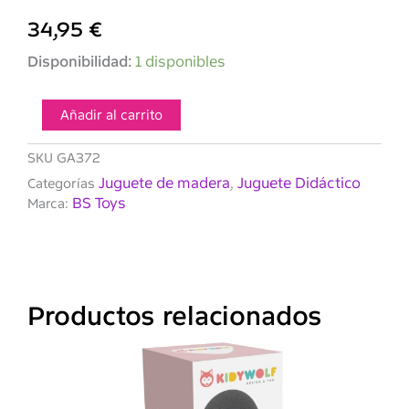
34,95
€
BS
Disponibilidad:
1 disponibles
Arcos
de
velocidad
Añadir al carrito
cantidad
SKU
GA372
Juguete de madera
Juguete Didáctico
Categorías
,
BS Toys
Marca:
Productos relacionados