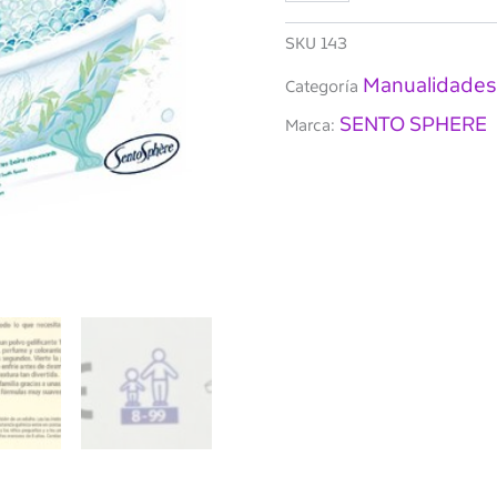
baño
cantidad
SKU
143
Manualidades
Categoría
SENTO SPHERE
Marca: