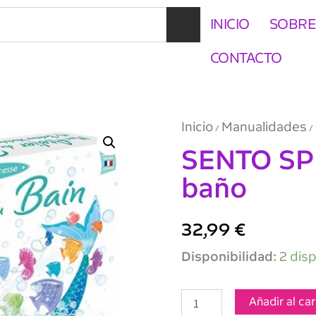
INICIO
SOBRE
CONTACTO
Inicio
Manualidades
/
/ 
SENTO SPH
baño
32,99
€
SENTO
Disponibilidad:
2 dis
SPHERE
Mi
taller
Añadir al car
de