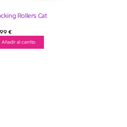
cking Rollers Cat
,99
€
Añadir al carrito