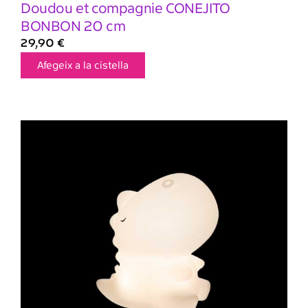
Doudou et compagnie CONEJITO
BONBON 20 cm
29,90
€
Afegeix a la cistella