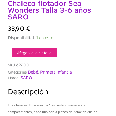
Chaleco flotador Sea
Wonders Talla 3-6 años
SARO
33,90
€
quantitat
Disponibilitat:
1 en estoc
de
Chaleco
flotador
Afegeix a la cistella
Sea
Wonders
SKU
62200
Talla
Bebé
Primera infancia
Categories
,
3-
SARO
Marca:
6
años
SARO
Descripción
Los chalecos flotadores de Saro están diseñado con 8
compartimentos, cada uno con 3 piezas de flotación que se