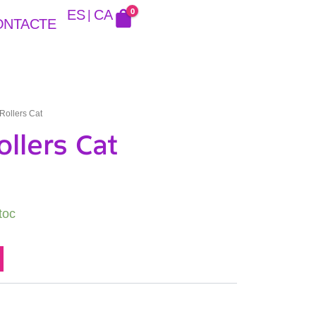
0
ES
CA
ONTACTE
Rollers Cat
llers Cat
toc