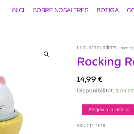
INICI
SOBRE NOSALTRES
BOTIGA
C
Inici
Manualitats
/
/ Rocking 
Rocking Ro
14,99
€
quantitat
Disponibilitat:
1 en es
de
Rocking
Rollers
Afegeix a la cistella
Cat
SKU
TT1-1019