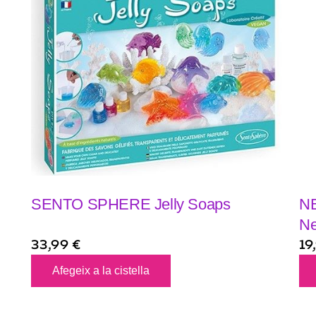
SENTO SPHERE Jelly Soaps
NE
Ne
33,99
€
19
Afegeix a la cistella