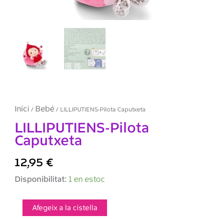
Inici
Bebé
/
/ LILLIPUTIENS-Pilota Caputxeta
LILLIPUTIENS-Pilota
Caputxeta
12,95
€
quantitat
Disponibilitat:
1 en estoc
de
LILLIPUTIENS-
Pilota
Afegeix a la cistella
Caputxeta