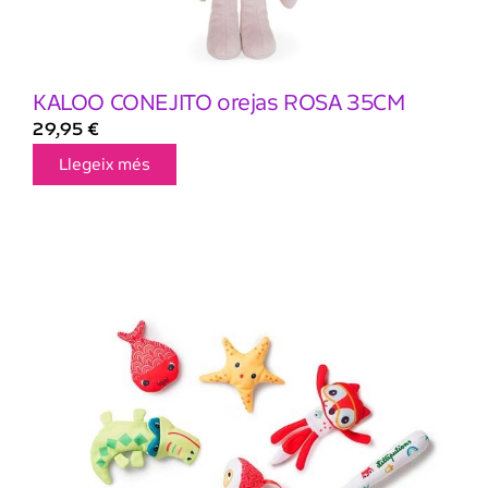
KALOO CONEJITO orejas ROSA 35CM
29,95
€
Llegeix més