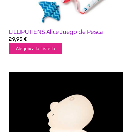
LILLIPUTIENS Alice Juego de Pesca
29,95
€
Afegeix a la cistella