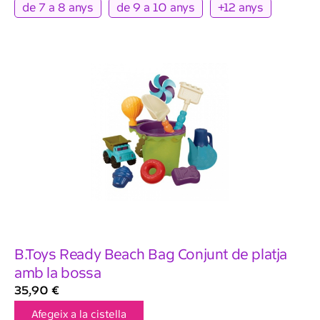
de 7 a 8 anys
de 9 a 10 anys
+12 anys
B.Toys Ready Beach Bag Conjunt de platja
amb la bossa
35,90
€
Afegeix a la cistella