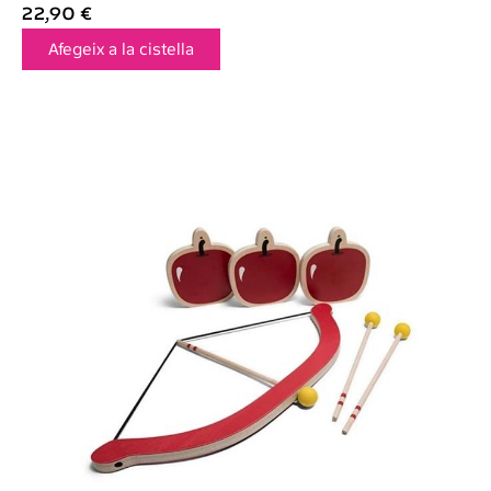
22,90
€
Afegeix a la cistella