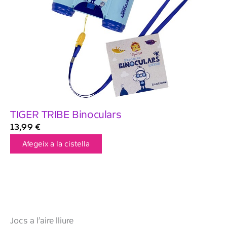
TIGER TRIBE Binoculars
13,99
€
Afegeix a la cistella
Jocs a l’aire lliure