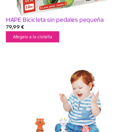
HAPE Bicicleta sin pedales pequeña
79,99
€
Afegeix a la cistella