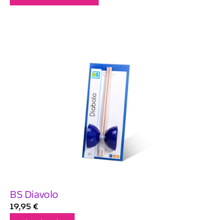
BS Diavolo
19,95
€