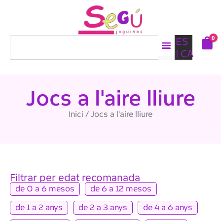
Vés
al
contingut
0
Search
ES
CA
Jocs a l'aire lliure
Inici
/ Jocs a l'aire lliure
Filtrar per edat recomanada
de 0 a 6 mesos
de 6 a 12 mesos
de 1 a 2 anys
de 2 a 3 anys
de 4 a 6 anys