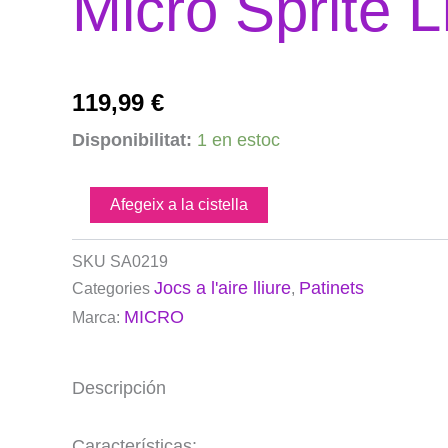
Micro Sprite L
119,99
€
quantitat
Disponibilitat:
1 en estoc
de
Micro
Sprite
Afegeix a la cistella
LED
Lila
SKU
SA0219
Jocs a l'aire lliure
Patinets
Categories
,
MICRO
Marca:
Descripción
Características: