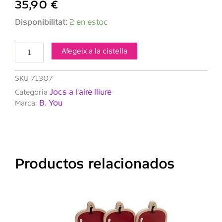
35,90
€
quantitat
Disponibilitat:
2 en estoc
de
B.Toys
Ready
Afegeix a la cistella
Beach
Bag
SKU
71307
Conjunt
de
Jocs a l'aire lliure
Categoria
platja
B. You
Marca:
amb
la
bossa
Productos relacionados