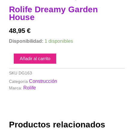
Rolife Dreamy Garden
House
48,95
€
Rolife
Disponibilidad:
1 disponibles
Dreamy
Garden
House
Añadir al carrito
cantidad
SKU
DG163
Construcción
Categoría
Rolife
Marca:
Productos relacionados