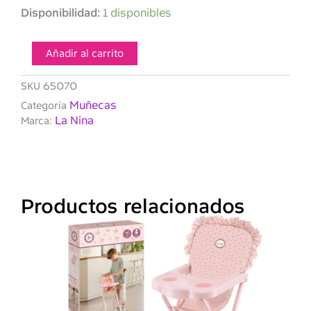
LA
Disponibilidad:
1 disponibles
NINA
Trona
bandeja
Añadir al carrito
Violeta
cantidad
SKU
65070
Muñecas
Categoría
La Nina
Marca:
Productos relacionados