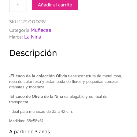
con
Añadir al carrito
ruedas
Olivia
SKU
1121000281
cantidad
Muñecas
Categoría
La Nina
Marca:
Descripción
-El cuco de la colección Olivia
tiene estructura de metal rosa,
ropa de color rosa y estampada de flores y pequeñas cerezas
granates y mostaza.
-El cuco de Olivia de la Nina
es plegable y es fácil de
transportar.
-Ideal para muñecas de 33 a 42 cm.
Medidas: 68x58x61
A partir de 3 años.