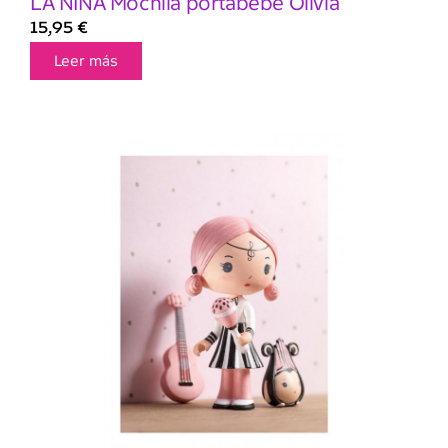
LA NINA Mochila portabebé Olivia
15,95
€
Leer más