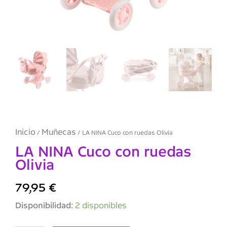
Inicio
Muñecas
/
/ LA NINA Cuco con ruedas Olivia
LA NINA Cuco con ruedas
Olivia
79,95
€
LA
Disponibilidad:
2 disponibles
NINA
Cuco