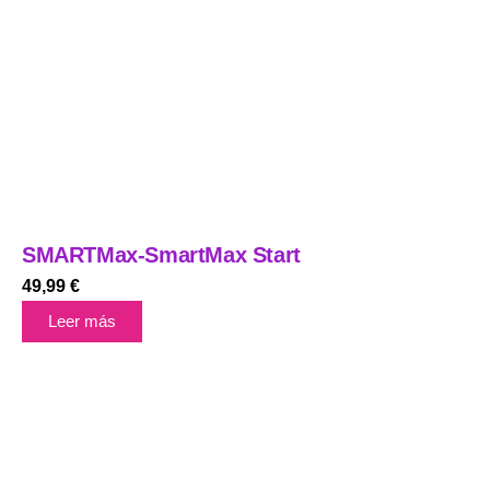
SMARTMax-SmartMax Start
49,99
€
Leer más