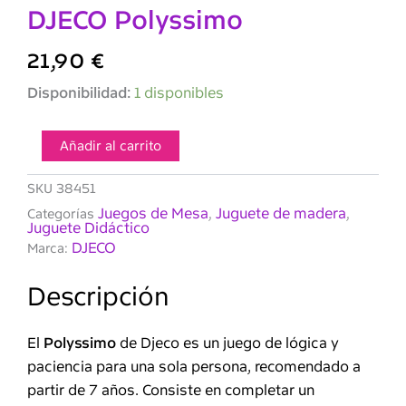
DJECO Polyssimo
21,90
€
DJECO
Disponibilidad:
1 disponibles
Polyssimo
cantidad
Añadir al carrito
SKU
38451
Juegos de Mesa
Juguete de madera
Categorías
,
,
Juguete Didáctico
DJECO
Marca:
Descripción
El
Polyssimo
de Djeco es un juego de lógica y
paciencia para una sola persona, recomendado a
partir de 7 años. Consiste en completar un