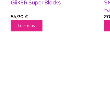
GiiKER Super Blocks
SM
Fa
54,90
€
20
Leer más