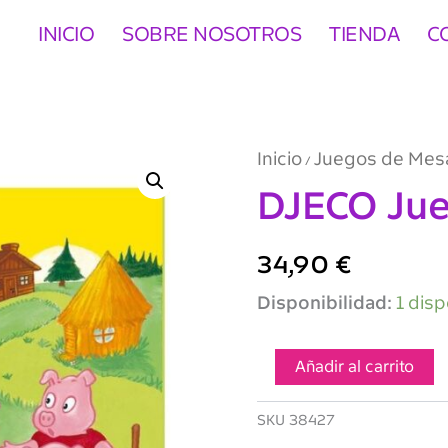
INICIO
SOBRE NOSOTROS
TIENDA
C
Inicio
Juegos de Mes
/
DJECO Ju
34,90
€
DJECO
Disponibilidad:
1 disp
Juego
Woolfy
cantidad
Añadir al carrito
SKU
38427