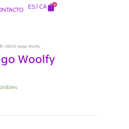
0
ES
CA
ONTACTO
a
/ DJECO Juego Woolfy
ego Woolfy
onibles