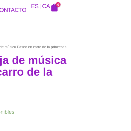
0
ES
CA
ONTACTO
e música Paseo en carro de la princesas
a de música
arro de la
onibles