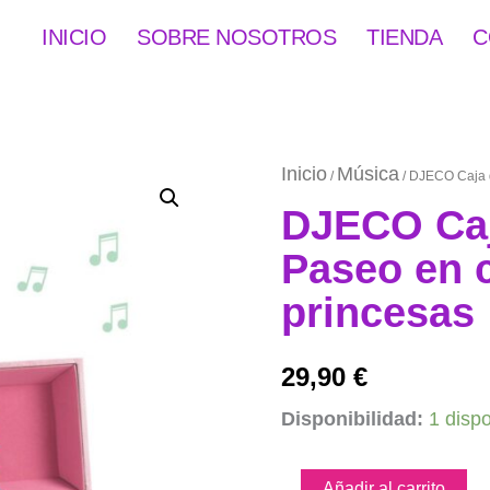
INICIO
SOBRE NOSOTROS
TIENDA
C
Inicio
Música
/
/ DJECO Caja d
DJECO Caj
Paseo en c
princesas
29,90
€
DJECO
Disponibilidad:
1 disp
Caja
de
música
Añadir al carrito