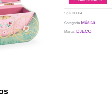
Paseo
en
carro
SKU
36604
de
Música
la
Categoría
princesas
DJECO
Marca:
cantidad
os