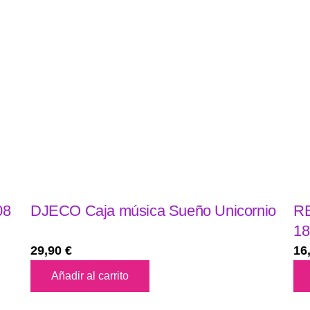
08
DJECO Caja música Sueño Unicornio
RE
18
29,90
€
16
Añadir al carrito