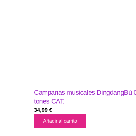
Campanas musicales DingdangBú 
tones CAT.
34,99
€
Añadir al carrito