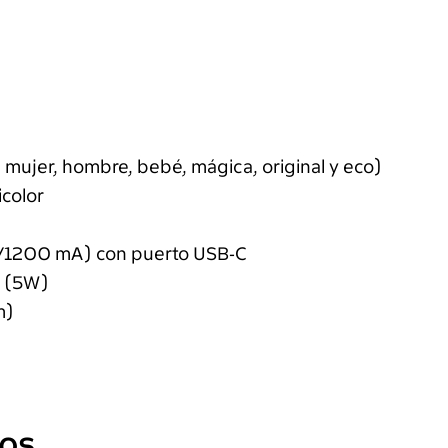
 mujer, hombre, bebé, mágica, original y eco)
icolor
7V/1200 mA) con puerto USB-C
o (5W)
m)
dos