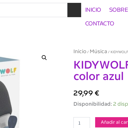
INICIO
SOBRE
CONTACTO
Inicio
Música
/
/ KIDYWOLF 
KIDYWOLF
color azul
29,99
€
KIDYWOLF
Disponibilidad:
2 dis
KIDYMIC
Micro
color
Añadir al car
azul