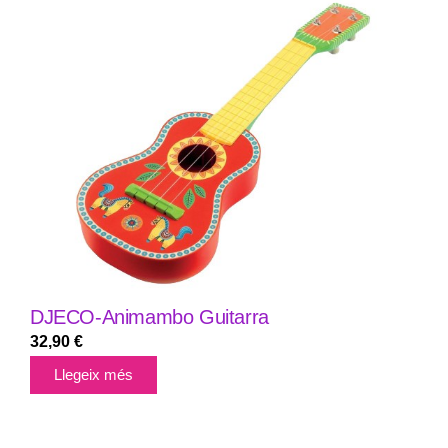
DJECO-Animambo Guitarra
32,90
€
Llegeix més