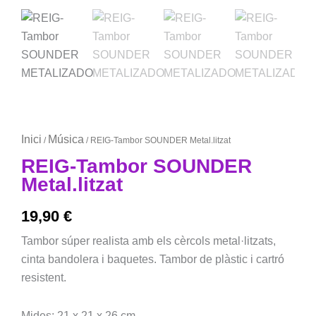
Inici
Música
/
/ REIG-Tambor SOUNDER Metal.litzat
REIG-Tambor SOUNDER
Metal.litzat
19,90
€
Tambor súper realista amb els cèrcols metal·litzats,
cinta bandolera i baquetes. Tambor de plàstic i cartró
resistent.
Mides: 21 x 21 x 26 cm