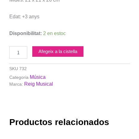
Edat: +3 anys
quantitat
Disponibilitat:
2 en estoc
de
REIG-
Tambor
Afegeix a la cistella
SOUNDER
Metal.litzat
SKU
732
Música
Categoria
Reig Musical
Marca:
Productos relacionados