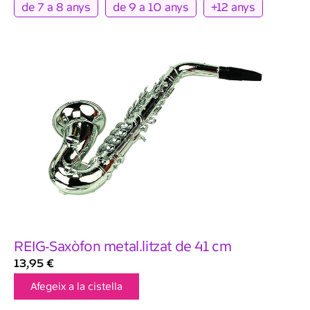
de 7 a 8 anys
de 9 a 10 anys
+12 anys
REIG-Saxòfon metal.litzat de 41 cm
13,95
€
Afegeix a la cistella