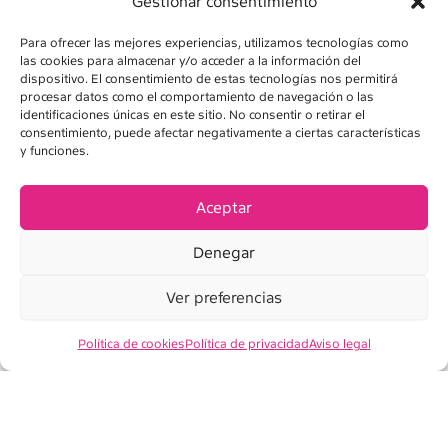
Gestionar consentimiento
Para ofrecer las mejores experiencias, utilizamos tecnologías como
las cookies para almacenar y/o acceder a la información del
dispositivo. El consentimiento de estas tecnologías nos permitirá
procesar datos como el comportamiento de navegación o las
identificaciones únicas en este sitio. No consentir o retirar el
consentimiento, puede afectar negativamente a ciertas características
AVÍS LEGAL
y funciones.
POLÍTICA DE PRIVADESA
Aceptar
POLÍTICA DE COOKIES
Denegar
CONDICIONS DE VENDA
Ver preferencias
Política de cookies
Política de privacidad
Aviso legal