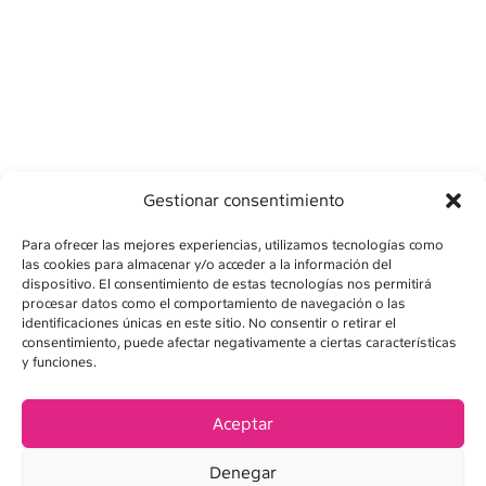
Gestionar consentimiento
Para ofrecer las mejores experiencias, utilizamos tecnologías como
las cookies para almacenar y/o acceder a la información del
dispositivo. El consentimiento de estas tecnologías nos permitirá
procesar datos como el comportamiento de navegación o las
identificaciones únicas en este sitio. No consentir o retirar el
consentimiento, puede afectar negativamente a ciertas características
AVÍS LEGAL
y funciones.
POLÍTICA DE PRIVADESA
Aceptar
POLÍTICA DE COOKIES
Denegar
CONDICIONS DE VENDA