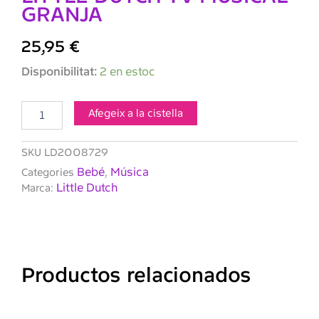
GRANJA
25,95
€
quantitat
Disponibilitat:
2 en estoc
de
LITTLE
DUTCH
Afegeix a la cistella
TV
MUSICAL
SKU
LD2008729
GRANJA
Bebé
Música
Categories
,
Little Dutch
Marca:
Productos relacionados