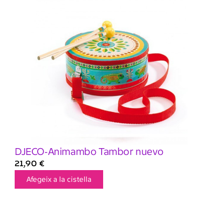
DJECO-Animambo Tambor nuevo
21,90
€
Afegeix a la cistella