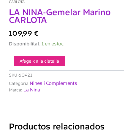
CARLOTA
LA NINA-Gemelar Marino
CARLOTA
109,99
€
quantitat
Disponibilitat:
1 en estoc
de
LA
NINA-
Afegeix a la cistella
Gemelar
Marino
SKU
60421
CARLOTA
Nines i Complements
Categoria
La Nina
Marca:
Productos relacionados