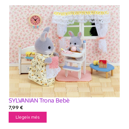
SYLVANIAN Trona Bebè
7,99
€
Llegeix més