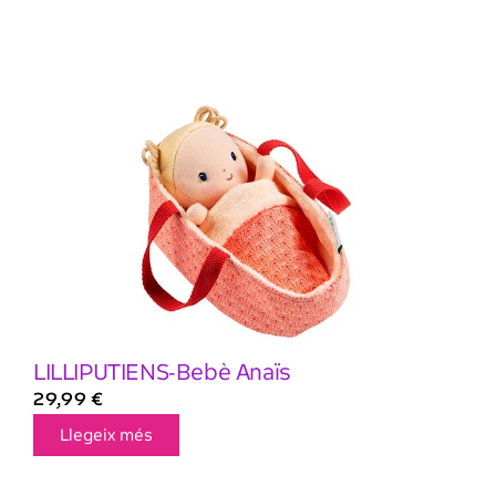
LILLIPUTIENS-Bebè Anaïs
29,99
€
Llegeix més