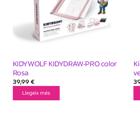
KIDYWOLF KIDYDRAW-PRO color
K
Rosa
v
39,99
€
3
Llegeix més