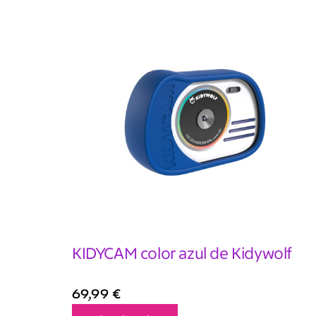
KIDYCAM color azul de Kidywolf
69,99
€