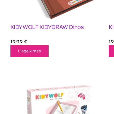
KIDYWOLF KIDYDRAW Dinos
K
19,99
€
1
Llegeix més