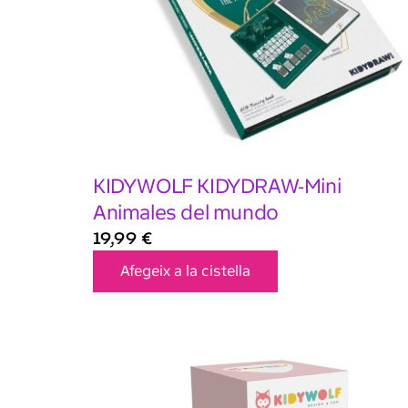
KIDYWOLF KIDYDRAW-Mini
Animales del mundo
19,99
€
Afegeix a la cistella