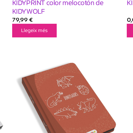
KIDYPRINT color melocotón de
K
KIDYWOLF
79,99
€
0
Llegeix més