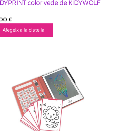
IDYPRINT color vede de KIDYWOLF
,00
€
Afegeix a la cistella