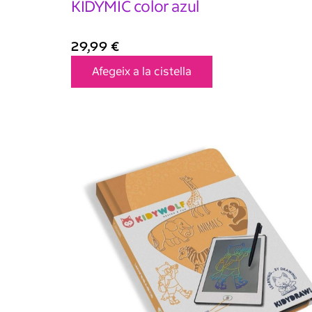
KIDYMIC color azul
29,99
€
Afegeix a la cistella