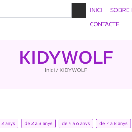
INICI
SOBRE 
CONTACTE
KIDYWOLF
Inici
/ KIDYWOLF
a 2 anys
de 2 a 3 anys
de 4 a 6 anys
de 7 a 8 anys