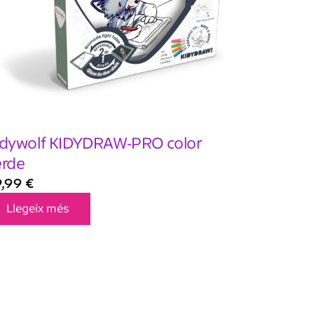
idywolf KIDYDRAW-PRO color
erde
9,99
€
Llegeix més