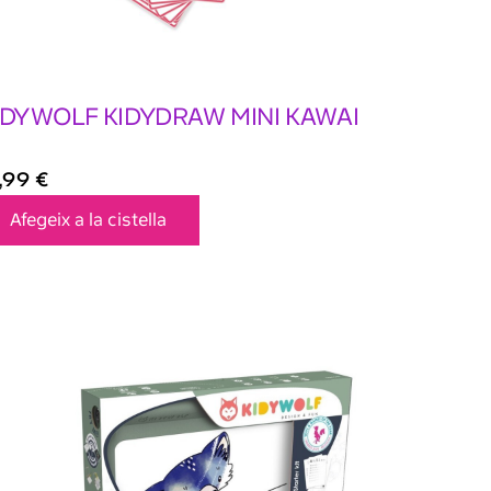
IDYWOLF KIDYDRAW MINI KAWAI
9,99
€
Afegeix a la cistella