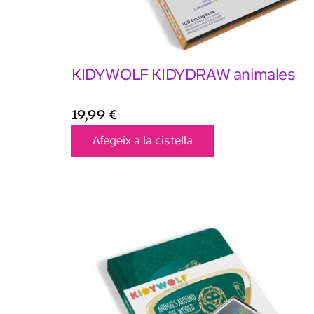
KIDYWOLF KIDYDRAW animales
19,99
€
Afegeix a la cistella